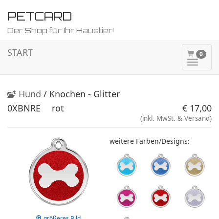
PETCARD
Der Shop für Ihr Haustier!
START
0
Naviga
ein-/a
Hund
/ Knochen - Glitter
0XBNRE
rot
€ 17,00
(inkl. MwSt. & Versand)
weitere Farben/Designs:
größeres Bild