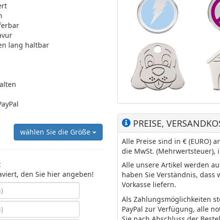
ert
n
ferbar
avur
en lang haltbar
halten
PayPal
PREISE, VERSANDKO
wählen Sie die Größe
Alle Preise sind in € (EURO)
die MwSt. (Mehrwertsteuer), 
:
Alle unsere Artikel werden a
aviert, den Sie hier angeben!
haben Sie Verständnis, dass 
Vorkasse liefern.
Als Zahlungsmöglichkeiten s
PayPal zur Verfügung, alle n
Sie nach Abschluss der Beste