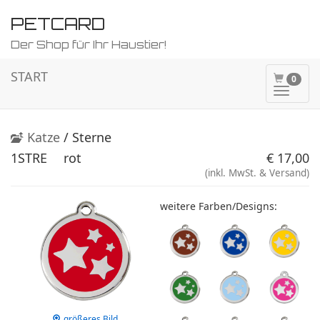
PETCARD
Der Shop für Ihr Haustier!
START
0
Naviga
ein-/a
Katze
/ Sterne
1STRE
rot
€ 17,00
(inkl. MwSt. & Versand)
weitere Farben/Designs:
größeres Bild