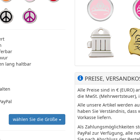
ert
n
ferbar
avur
en lang haltbar
PREISE, VERSANDKO
halten
Alle Preise sind in € (EURO)
die MwSt. (Mehrwertsteuer), 
PayPal
Alle unsere Artikel werden a
haben Sie Verständnis, dass 
Vorkasse liefern.
wählen Sie die Größe
Als Zahlungsmöglichkeiten s
PayPal zur Verfügung, alle n
Sie nach Abschluss der Beste
: