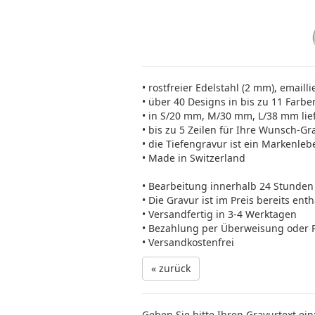
• rostfreier Edelstahl (2 mm), emailli
• über 40 Designs in bis zu 11 Farbe
• in S/20 mm, M/30 mm, L/38 mm lie
• bis zu 5 Zeilen für Ihre Wunsch-Gr
• die Tiefengravur ist ein Markenleb
• Made in Switzerland
• Bearbeitung innerhalb 24 Stunden
• Die Gravur ist im Preis bereits ent
• Versandfertig in 3-4 Werktagen
• Bezahlung per Überweisung oder 
• Versandkostenfrei
« zurück
Geben Sie bitte Ihren Gravurtext ein