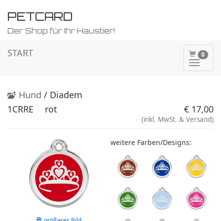
PETCARD
Der Shop für Ihr Haustier!
START
0
Naviga
ein-/a
Hund
/ Diadem
1CRRE
rot
€ 17,00
(inkl. MwSt. & Versand)
weitere Farben/Designs:
größeres Bild