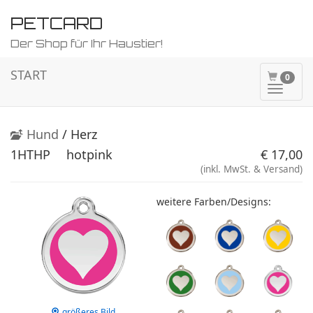
PETCARD
Der Shop für Ihr Haustier!
START
0
Naviga
ein-/a
Hund
/ Herz
1HTHP
hotpink
€ 17,00
(inkl. MwSt. & Versand)
weitere Farben/Designs:
größeres Bild